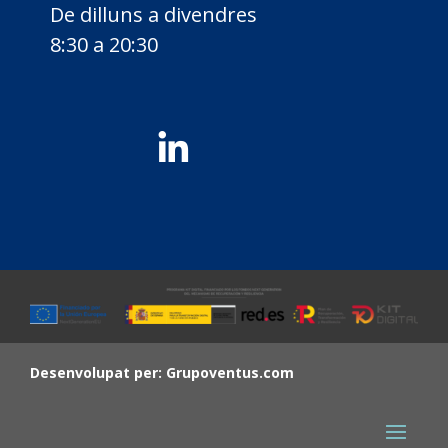
De dilluns a divendres
8:30 a 20:30
Desenvolupat per:
Grupoventus.com